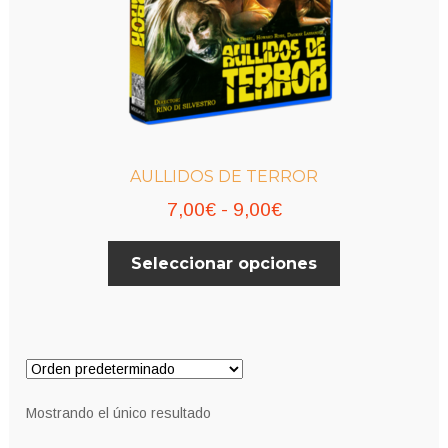
AULLIDOS DE TERROR
Rango
7,00
€
-
9,00
€
de
Este
Seleccionar opciones
precios:
producto
desde
tiene
múltiples
7,00€
variantes.
hasta
Las
9,00€
opciones
Mostrando el único resultado
se