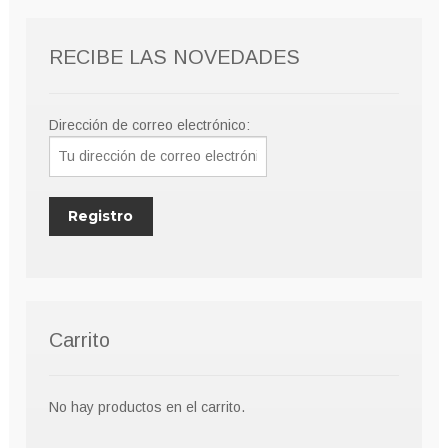
pueden
elegir
RECIBE LAS NOVEDADES
en
la
página
Dirección de correo electrónico:
de
producto
Carrito
No hay productos en el carrito.