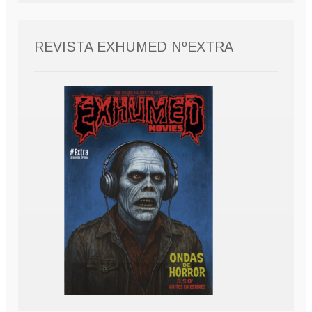
REVISTA EXHUMED NºEXTRA