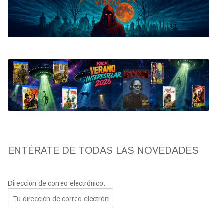
Bluray
Clasificada S
artwork
fantaterror
Jesús Franco
Paul Naschy
ENTÉRATE DE TODAS LAS NOVEDADES
TV Exhumed
Dirección de correo electrónico: