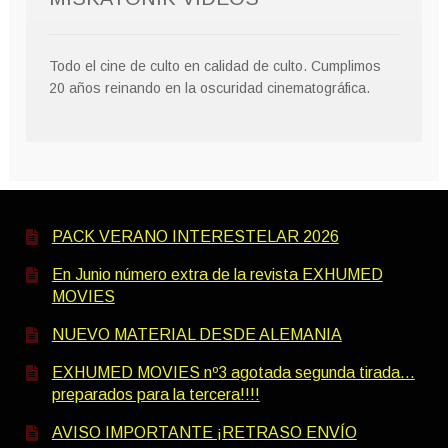
Todo el cine de culto en calidad de culto. Cumplimos
20 años reinando en la oscuridad cinematográfica.
PACK VERANO INTERESTELAR 2026
En Junio número extra de la revista EXHUMED
MOVIES
NUEVO MATERIAL DESDE ALEMANIA
EXHUMED MOVIES nº3 agotada segunda tirada…
preparados para la tercera!!!!
AVISO IMPORTANTE ¡RETRASO ENVÍO