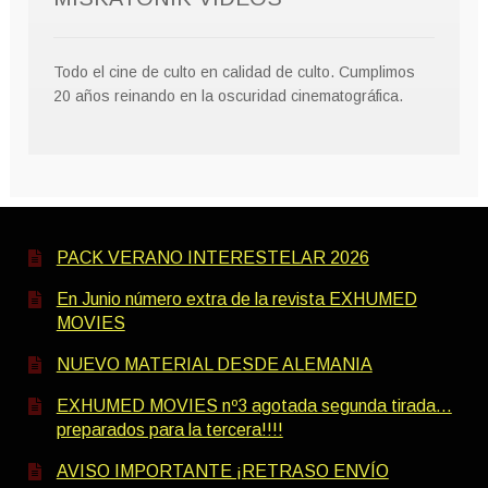
Todo el cine de culto en calidad de culto. Cumplimos
20 años reinando en la oscuridad cinematográfica.
PACK VERANO INTERESTELAR 2026
En Junio número extra de la revista EXHUMED
MOVIES
NUEVO MATERIAL DESDE ALEMANIA
EXHUMED MOVIES nº3 agotada segunda tirada…
preparados para la tercera!!!!
AVISO IMPORTANTE ¡RETRASO ENVÍO