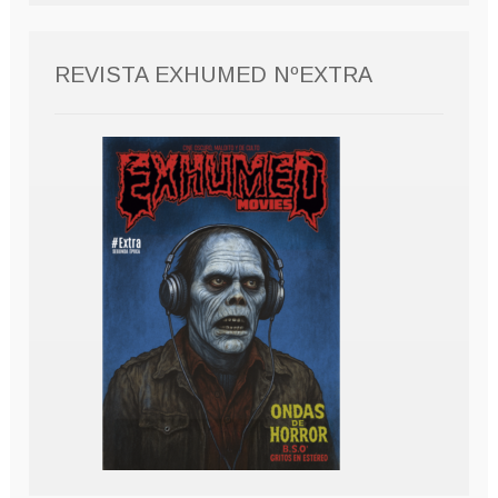
REVISTA EXHUMED NºEXTRA