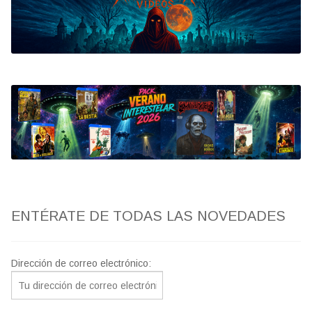
Bluray
Clasificada S
artwork
fantaterror
Jesús Franco
Paul Naschy
ENTÉRATE DE TODAS LAS NOVEDADES
TV Exhumed
Dirección de correo electrónico: