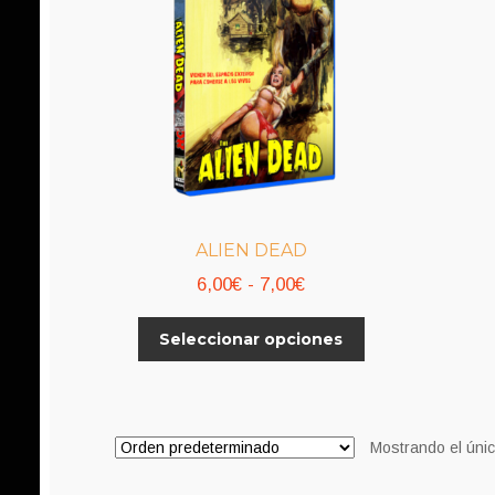
ALIEN DEAD
Rango
6,00
€
-
7,00
€
de
Este
Seleccionar opciones
precios:
producto
desde
tiene
6,00€
múltiples
variantes.
hasta
Mostrando el únic
Las
7,00€
opciones