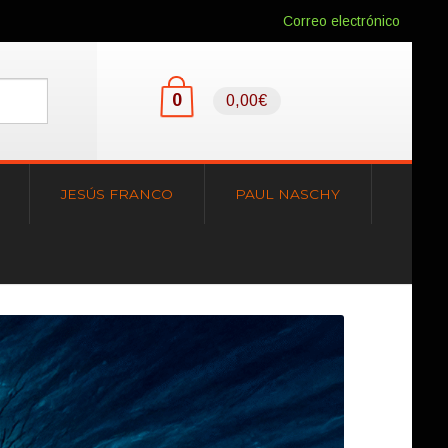
Correo electrónico
0
0,00€
JESÚS FRANCO
PAUL NASCHY