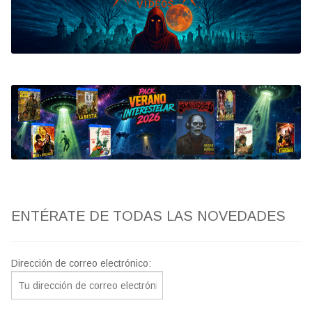
Bluray
Clasificada S
artwork
fantaterror
Jesús Franco
Paul Naschy
ENTÉRATE DE TODAS LAS NOVEDADES
TV Exhumed
Dirección de correo electrónico: