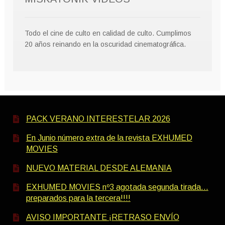
Todo el cine de culto en calidad de culto. Cumplimos
20 años reinando en la oscuridad cinematográfica.
PACK VERANO INTERESTELAR 2026
En Junio número extra de la revista EXHUMED
MOVIES
NUEVO MATERIAL DESDE ALEMANIA
EXHUMED MOVIES nº3 agotada segunda tirada…
preparados para la tercera!!!!
AVISO IMPORTANTE ¡RETRASO ENVÍO