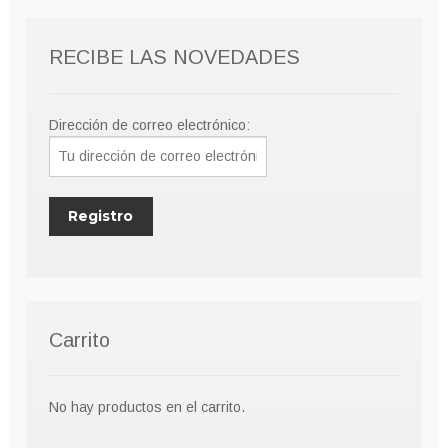
pueden
elegir
RECIBE LAS NOVEDADES
en
la
página
Dirección de correo electrónico:
de
producto
Carrito
No hay productos en el carrito.