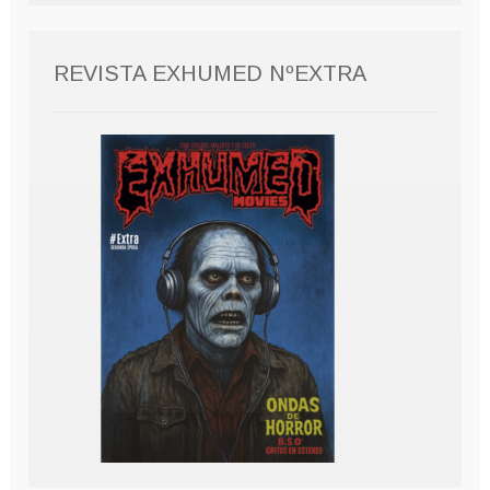
REVISTA EXHUMED NºEXTRA