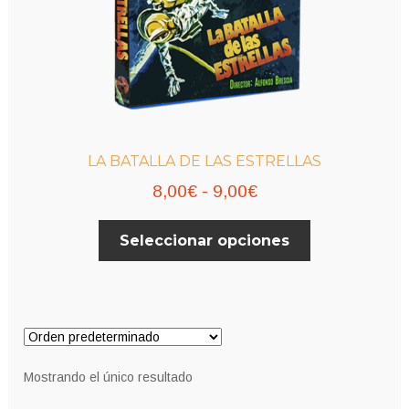
LA BATALLA DE LAS ESTRELLAS
Rango
8,00
€
-
9,00
€
de
Este
Seleccionar opciones
precios:
producto
desde
tiene
múltiples
8,00€
variantes.
hasta
Las
9,00€
opciones
Mostrando el único resultado
se