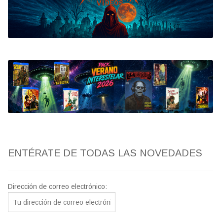
Bluray
Clasificada S
artwork
fantaterror
Jesús Franco
Paul Naschy
ENTÉRATE DE TODAS LAS NOVEDADES
TV Exhumed
Dirección de correo electrónico: