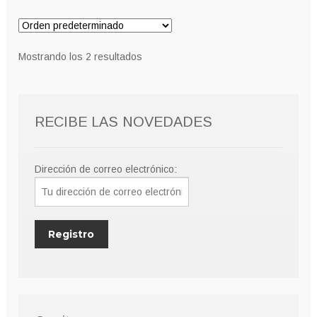
variantes.
hasta
Las
9,00€
opciones
Mostrando los 2 resultados
se
pueden
elegir
RECIBE LAS NOVEDADES
en
la
página
Dirección de correo electrónico:
de
producto