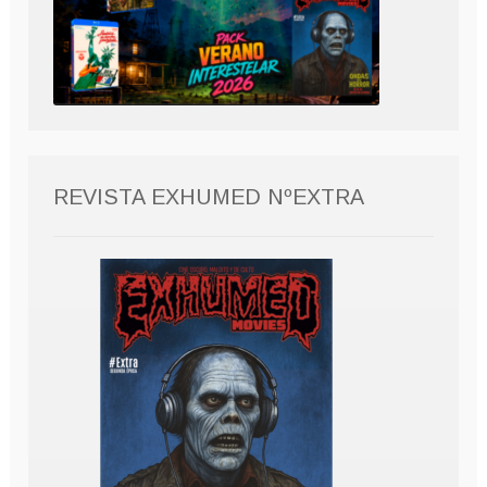
REVISTA EXHUMED NºEXTRA