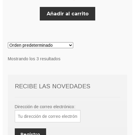
precio
precio
Añadir al carrito
original
actual
era:
es:
8,00€.
7,00€.
Mostrando los 3 resultados
RECIBE LAS NOVEDADES
Dirección de correo electrónico: