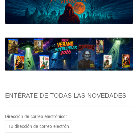
Bluray
Clasificada S
artwork
fantaterror
Jesús Franco
Paul Naschy
ENTÉRATE DE TODAS LAS NOVEDADES
TV Exhumed
Dirección de correo electrónico: