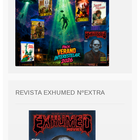
REVISTA EXHUMED NºEXTRA