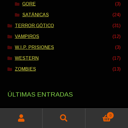
GORE
(3)
SATÁNICAS
(24)
TERROR GÓTICO
(31)
VAMPIROS
(12)
W.I.P. PRISIONES
(3)
WESTERN
(17)
ZOMBIES
(13)
ÚLTIMAS ENTRADAS
0
PACK VERANO INTERESTELAR 2026
Buscar
Buscar
Rango