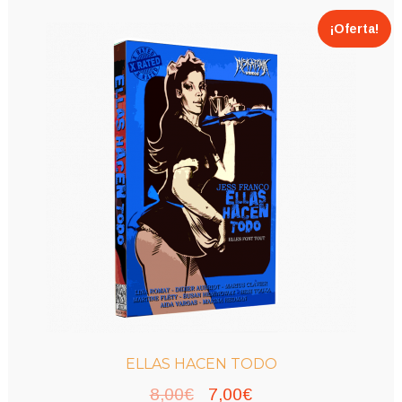
¡Oferta!
ELLAS HACEN TODO
El
El
8,00
€
7,00
€