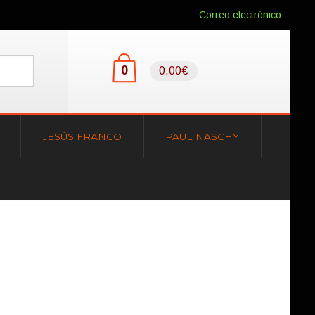
Correo electrónico
0
0,00€
JESÚS FRANCO
PAUL NASCHY