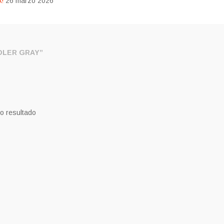
!
26 marzo 2026
DLER GRAY”
o resultado