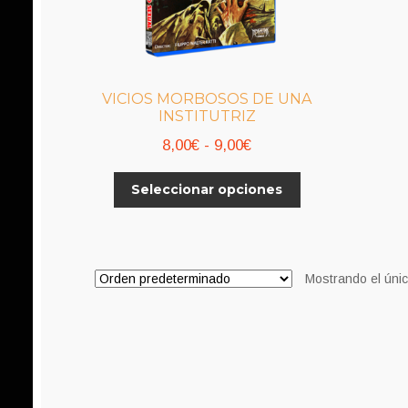
VICIOS MORBOSOS DE UNA
INSTITUTRIZ
Rango
8,00
€
-
9,00
€
de
Este
Seleccionar opciones
precios:
producto
desde
tiene
8,00€
múltiples
variantes.
hasta
Mostrando el únic
Las
9,00€
opciones
se
pueden
elegir
en
la