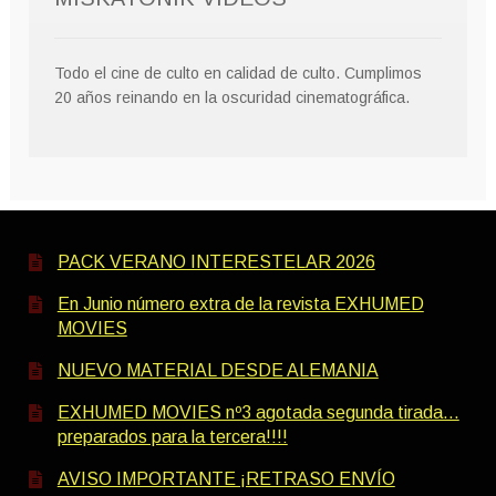
Todo el cine de culto en calidad de culto. Cumplimos
20 años reinando en la oscuridad cinematográfica.
PACK VERANO INTERESTELAR 2026
En Junio número extra de la revista EXHUMED
MOVIES
NUEVO MATERIAL DESDE ALEMANIA
EXHUMED MOVIES nº3 agotada segunda tirada…
preparados para la tercera!!!!
AVISO IMPORTANTE ¡RETRASO ENVÍO