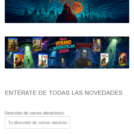
Bluray
Clasificada S
artwork
fantaterror
Jesús Franco
Paul Naschy
ENTÉRATE DE TODAS LAS NOVEDADES
TV Exhumed
Dirección de correo electrónico: