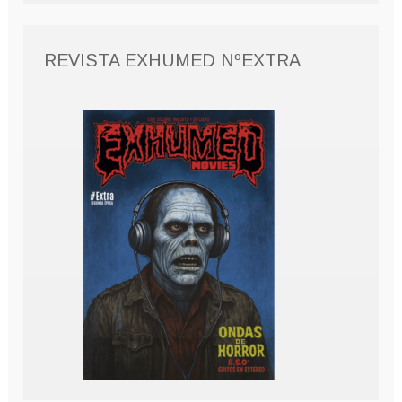
REVISTA EXHUMED NºEXTRA