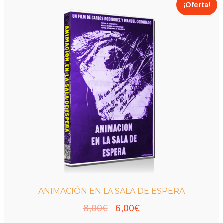
¡Oferta!
ANIMACIÓN EN LA SALA DE ESPERA
El
El
8,00
€
6,00
€
precio
precio