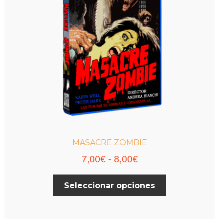
MASACRE ZOMBIE
Rango
7,00
€
-
8,00
€
de
Este
Seleccionar opciones
precios:
producto
desde
tiene
múltiples