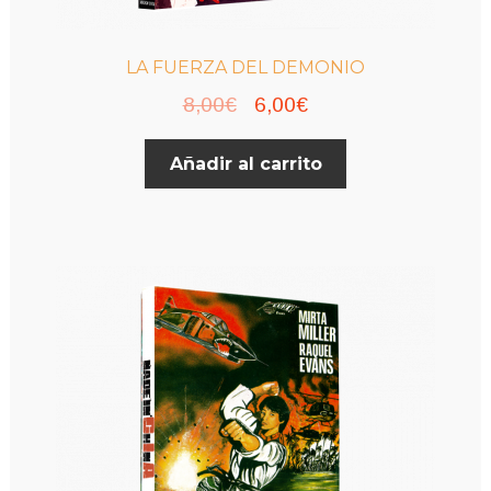
LA FUERZA DEL DEMONIO
El
El
8,00
€
6,00
€
precio
precio
Añadir al carrito
original
actual
era:
es:
8,00€.
6,00€.