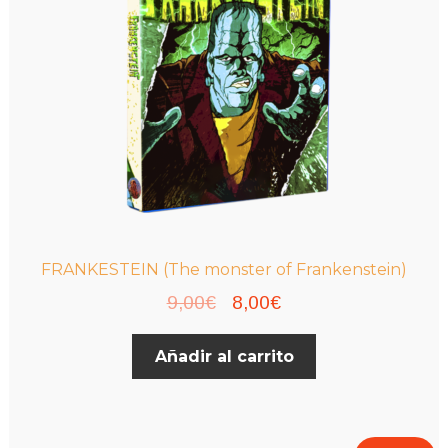
FRANKESTEIN (The monster of Frankenstein)
El
El
9,00
€
8,00
€
precio
precio
Añadir al carrito
original
actual
era:
es:
9,00€.
8,00€.