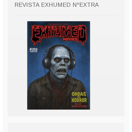
REVISTA EXHUMED NºEXTRA