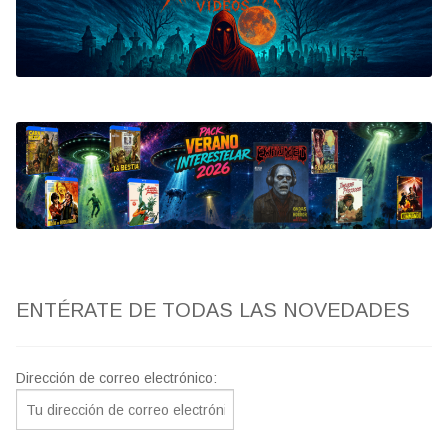
Bluray
Clasificada S
artwork
fantaterror
Jesús Franco
Paul Naschy
ENTÉRATE DE TODAS LAS NOVEDADES
TV Exhumed
Dirección de correo electrónico: