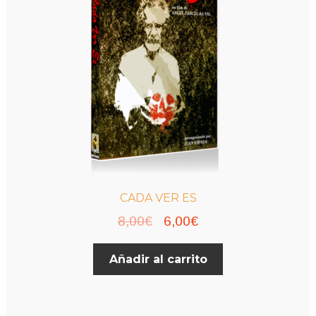
CADA VER ES
El
El
8,00
€
6,00
€
precio
precio
Añadir al carrito
original
actual
era:
es:
8,00€.
6,00€.