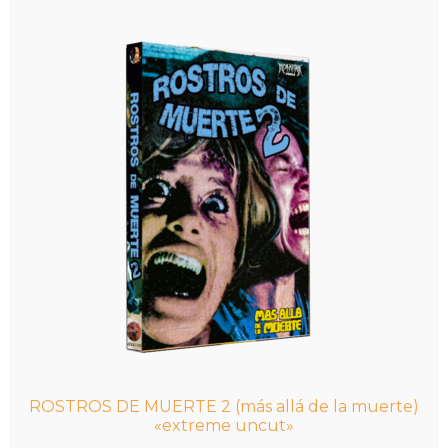
7,00€
variantes.
hasta
Las
8,00€
opciones
se
pueden
elegir
en
la
página
de
producto
ROSTROS DE MUERTE 2 (más allá de la muerte)
«extreme uncut»