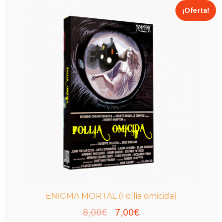
¡Oferta!
ENIGMA MORTAL (Follia omicida)
El
El
8,00
€
7,00
€