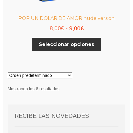
POR UN DOLAR DE AMOR nude version
Rango
8,00
€
-
9,00
€
de
Este
Seleccionar opciones
precios:
producto
desde
tiene
múltiples
8,00€
variantes.
hasta
Las
9,00€
opciones
Mostrando los 8 resultados
se
pueden
elegir
RECIBE LAS NOVEDADES
en
la
página