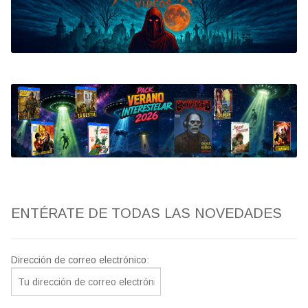
Bluray
Clasificada S
artwork
fantaterror
Jesús Franco
Paul Naschy
ENTÉRATE DE TODAS LAS NOVEDADES
TV Exhumed
Dirección de correo electrónico: