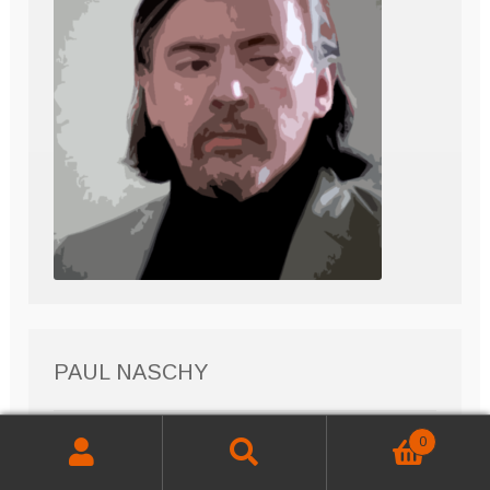
PAUL NASCHY
0
Buscar
Buscar