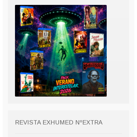
REVISTA EXHUMED NºEXTRA