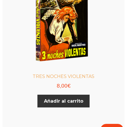
elegir
en
la
página
de
producto
TRES NOCHES VIOLENTAS
8,00
€
Añadir al carrito