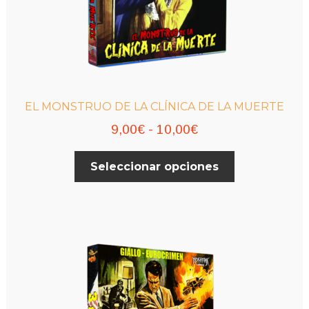
EL MONSTRUO DE LA CLÍNICA DE LA MUERTE
Rango
9,00
€
-
10,00
€
de
Este
Seleccionar opciones
precios:
producto
desde
tiene
múltiples
9,00€
variantes.
hasta
Las
10,00€
opciones
se
pueden