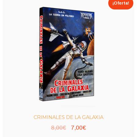
¡Oferta!
CRIMINALES DE LA GALAXIA
El
El
8,00
€
7,00
€
precio
precio