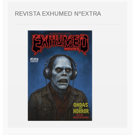
REVISTA EXHUMED NºEXTRA