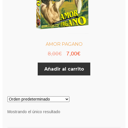
AMOR PAGANO
El
El
8,00
€
7,00
€
precio
precio
Añadir al carrito
original
actual
era:
es:
8,00€.
7,00€.
Mostrando el único resultado