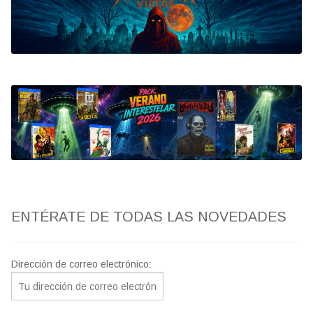
Bluray
Clasificada S
artwork
fantaterror
Jesús Franco
Paul Naschy
ENTÉRATE DE TODAS LAS NOVEDADES
TV Exhumed
Dirección de correo electrónico: