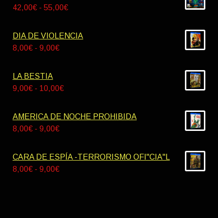
Rango
42,00
€
-
55,00
€
de
precios:
DIA DE VIOLENCIA
desde
Rango
8,00
€
-
9,00
€
42,00€
de
hasta
precios:
LA BESTIA
55,00€
desde
Rango
9,00
€
-
10,00
€
8,00€
de
hasta
precios:
AMERICA DE NOCHE PROHIBIDA
9,00€
desde
Rango
8,00
€
-
9,00
€
9,00€
de
hasta
precios:
CARA DE ESPÍA -TERRORISMO OFI"CIA"L
10,00€
desde
Rango
8,00
€
-
9,00
€
8,00€
de
hasta
precios:
9,00€
desde
8,00€