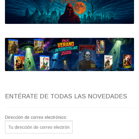
Bluray
Clasificada S
artwork
fantaterror
Jesús Franco
Paul Naschy
ENTÉRATE DE TODAS LAS NOVEDADES
TV Exhumed
Dirección de correo electrónico: