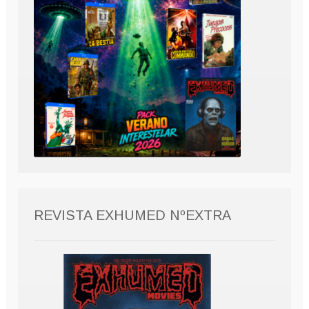
REVISTA EXHUMED NºEXTRA